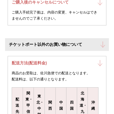
ご購入後のキャンセルについて
ご購入手続完了後は、内容の変更、キャンセルはでき
ませんのでご了承ください。
チケットポート以外のお買い物について
配送方法(配送料金)
商品のお受取は、佐川急便での配送となります。
配送料は、以下の通りとなります。
関
北
東
配
東・
海
北・
関
中
四
沖
送
甲
道・
中
西
国
国
縄
先
信
九