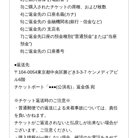
3)ご購入されたチケットの席種、および枚数
4)ご返金先の 口座名義(カナ)
5)ご返金先の 金融機関名(銀行・信金など)
6)ご返金先の 支店名
7)ご返金先口座の預金種別("普通預金"または"当座
預金")
8)ご返金先の 口座番号
●返送先
〒104-0054東京都中央区勝どき3-3-7 ケンメディアビ
ル6階
チケットポート「●●●(公演名)」返金係 宛
※チケット返送時のご注意※
・普通郵便での返送による未着事故については、責任
を負いかねます。
チケットがご返送されないと払戻しが出来ない場合が
ございます。ご注意ください。
・購入情報が一致しない場合、確認のお電話をさせて