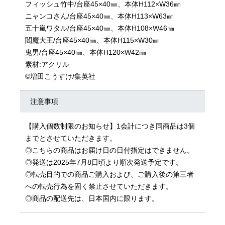
フィッシュ竹中/台座45×40㎜、本体H112×W36㎜
ニャンコさん/台座45×40㎜、本体H113×W63㎜
五十嵐ワタル/台座45×40㎜、本体H108×W46㎜
閻魔大王/台座45×40㎜、本体H115×W30㎜
鬼男/台座45×40㎜、本体H120×W42㎜
素材:アクリル
©増田こうすけ/集英社
注意事項
【購入個数制限のお知らせ】1会計につき同商品は3個
までとさせていただきます。
◎こちらの商品はお届け日の日付指定はできません。
◎発送は2025年7月8日頃より順次発送予定です。
◎転売目的での商品ご購入および、ご購入後の第三者
への転売行為を固く禁止させていただきます。
◎商品の配送先は、日本国内に限ります。