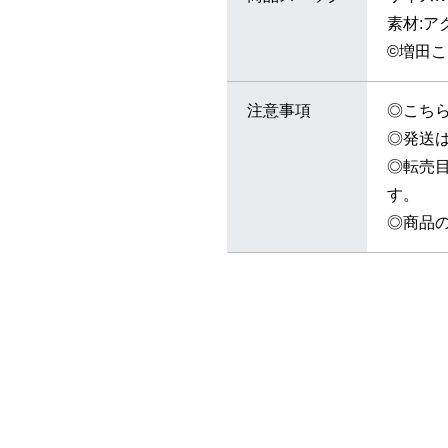
素材:ア
©増田こ
注意事項
◎こち
◎発送は
◎転売
す。
◎商品