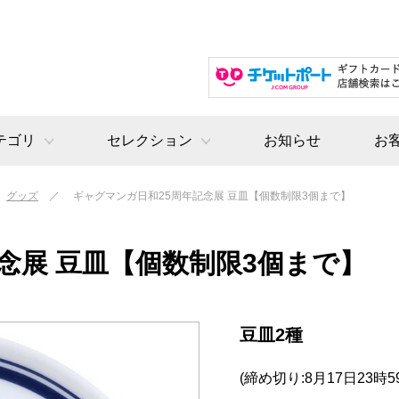
テゴリ
セレクション
お知らせ
お
グッズ
ギャグマンガ日和25周年記念展 豆皿【個数制限3個まで】
念展 豆皿【個数制限3個まで】
豆皿2種
(締め切り:8月17日23時5