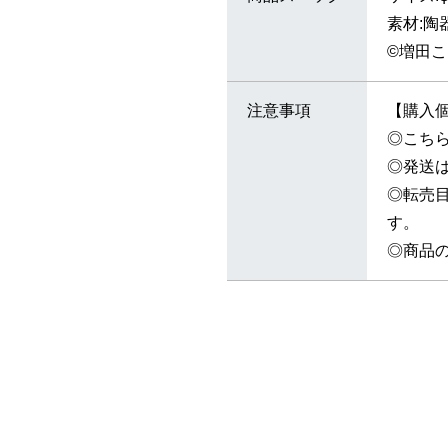
素材:陶
©増田こ
注意事項
【購入
◎こち
◎発送は
◎転売
す。
◎商品