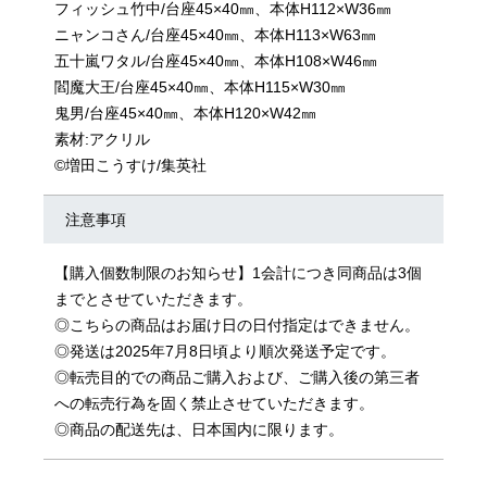
フィッシュ竹中/台座45×40㎜、本体H112×W36㎜
ニャンコさん/台座45×40㎜、本体H113×W63㎜
五十嵐ワタル/台座45×40㎜、本体H108×W46㎜
閻魔大王/台座45×40㎜、本体H115×W30㎜
鬼男/台座45×40㎜、本体H120×W42㎜
素材:アクリル
©増田こうすけ/集英社
注意事項
【購入個数制限のお知らせ】1会計につき同商品は3個
までとさせていただきます。
◎こちらの商品はお届け日の日付指定はできません。
◎発送は2025年7月8日頃より順次発送予定です。
◎転売目的での商品ご購入および、ご購入後の第三者
への転売行為を固く禁止させていただきます。
◎商品の配送先は、日本国内に限ります。