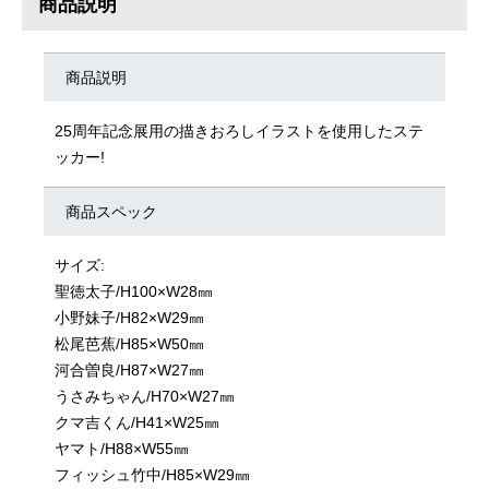
商品説明
商品説明
25周年記念展用の描きおろしイラストを使用したステ
ッカー!
商品スペック
サイズ:
聖徳太子/H100×W28㎜
小野妹子/H82×W29㎜
松尾芭蕉/H85×W50㎜
河合曽良/H87×W27㎜
うさみちゃん/H70×W27㎜
クマ吉くん/H41×W25㎜
ヤマト/H88×W55㎜
フィッシュ竹中/H85×W29㎜