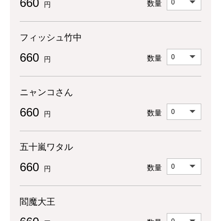
660
数量
円
フィッシュ竹中
660
数量
円
ニャンコさん
660
数量
円
五十嵐ワタル
660
数量
円
閻魔大王