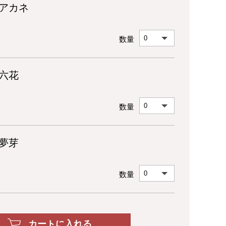
/アカネ
数量
六花
数量
夢芽
数量
カートに入れる