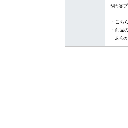
©円谷プ
・こち
・商品の
あらか