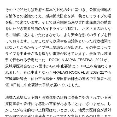
その中で私たちは政府の基本的対処方針に基づき、公演開催地各
自治体との協議のうえ、感染拡大防止を第一義としてライブの場
を広げて来ています。そして政府関係当局や専門家先生方の助言
をいただき業界独自のガイドラインも制定し、お客さまの絶大な
るご理解ご協力をいただきながら、より安全な形でのライブを行
っております。しかしながら政府や各自治体といった行政機関で
はないところからライブ中止要請などが出され、その事によって
ライブを中止せざるを得ない事態が起きています。最近では茨城
県で行われる予定だった ROCK IN JAPAN FESTIVAL 2021が、
茨城県医師会など27団体からの中止要請により中止を余儀なくさ
れました。春に中止となったARABAKI ROCK FEST.20th×21でも
宮城県医師会・仙台市医師会・柴田郡医師会の連名で主催者へ開
催10日前に中止要請の手紙が届いていました。
地域の感染拡大予防と医療体制の維持に昼夜ご努力されている医
療従事者の皆様には感謝の言葉が尽きることはございません。し
かしながら法的な中止権限はないとはいえ、地元の医師会が反対
する中での開催は主催者にとって大きな負荷となるのは言うまで