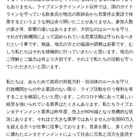
もありません。ライブエンタテインメント以外では、国のガイド
ラインを守っている飲食店が地元の医師会から営業停止要請で休
業するというような例は余り聞いたことがありません。参加人数
の多さ等、影響の違いはありますが、大切なのはルールを守り、
それが行政機関によって認められている営業活動は守られるべき
だという事です。無論、地元の方との協議や調整は必要です。む
しろ私たちはそれを積極的に行っていきたいと思います。地元の
ご理解とご協力は何より大切です。その上で私たちの活動も守っ
ていただきたいと思います。
私たちは、あらためて政府の対処方針・自治体のルールを守り、
行政機関からの中止要請のない限り、ライブ活動を行う権利を有
することを確認したいと思います。このコロナ禍にあって厳しい
経営を強いられている業界はたくさんあります。私たちライブエ
ンタテインメント業界は昨年度、売上が80%減となり危機的な状
況にあります。それほど大きな業界ではありませんが全国60万人
を超える方々が仕事に従事しております。音楽を愛し、多くの方
に優れたエンタテインメントによって社会に元気と活力を提供す