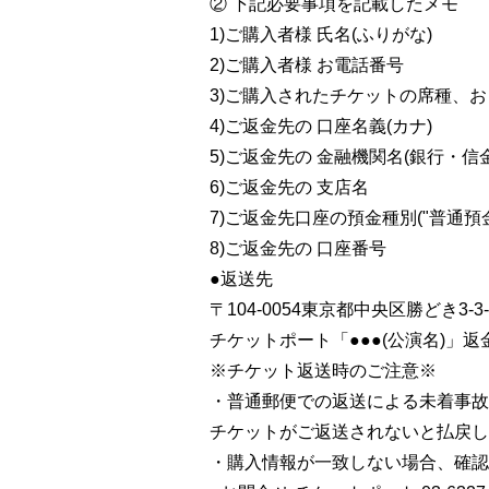
② 下記必要事項を記載したメモ
1)ご購入者様 氏名(ふりがな)
2)ご購入者様 お電話番号
3)ご購入されたチケットの席種、
4)ご返金先の 口座名義(カナ)
5)ご返金先の 金融機関名(銀行・信
6)ご返金先の 支店名
7)ご返金先口座の預金種別("普通預金
8)ご返金先の 口座番号
●返送先
〒104-0054東京都中央区勝どき3-
チケットポート「●●●(公演名)」返
※チケット返送時のご注意※
・普通郵便での返送による未着事故
チケットがご返送されないと払戻し
・購入情報が一致しない場合、確認