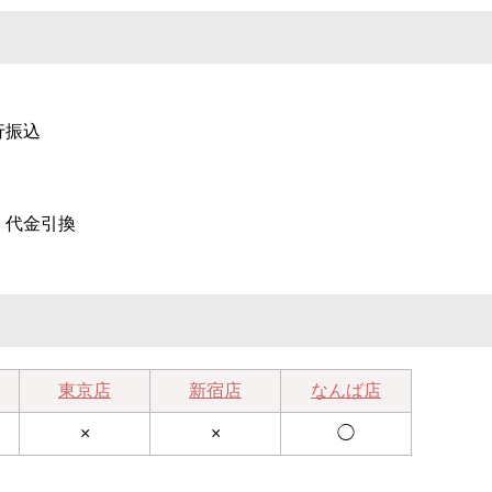
行振込
、代金引換
東京店
新宿店
なんば店
×
×
◯