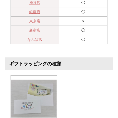
池袋店
◯
銀座店
◯
東京店
×
新宿店
◯
なんば店
◯
ギフトラッピングの種類