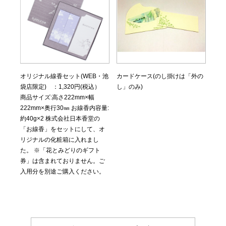
オリジナル線香セット(WEB・池
カードケース(のし掛けは「外の
袋店限定) ：1,320円(税込）
し」のみ)
商品サイズ:高さ222mm×幅
222mm×奥行30㎜ お線香内容量:
約40g×2 株式会社日本香堂の
「お線香」をセットにして、オ
リジナルの化粧箱に入れまし
た。 ※「花とみどりのギフト
券」は含まれておりません。ご
入用分を別途ご購入ください。