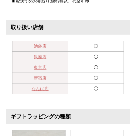
■ 配送でのお受取り:銀行振込、代金引換
取り扱い店舗
池袋店
◯
銀座店
◯
東京店
◯
新宿店
◯
なんば店
◯
ギフトラッピングの種類